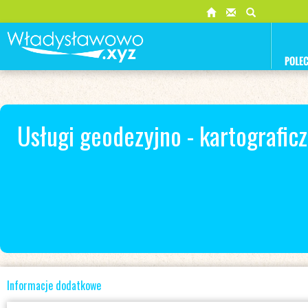
Usługi geodezyjno - kartografic
Informacje dodatkowe