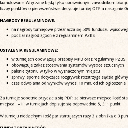
kumulowane. Wręczane będą tylko uprawnionym zawodnikom biorącym 
liczby punktów o pierwszeństwie decyduje turniej OTP a następnie Gr
NAGRODY REGULAMINOWE:
na nagrody turniejowe przeznacza się 50% funduszu wpisoweg
podział nagród zgodnie z regulaminem PZBS
USTALENIA REGULAMINOWE:
w turniejach obowiązują przepisy MPB oraz regulaminy PZBS
obowiązuje zakaz stosowania systemów wysoce sztucznych
palenie tytoniu w tylko w wyznaczonym miejscu
sprawy sporne dotyczące rozgrywek rozstrzyga sędzia główny
czas odwołania od wyników wynosi 10 min. od ich ogłoszenia
Za turnieje sobotnie przydziela się PDF: za pierwsze miejsce ilość 
miejsca I – III w turniejach dopisuje się odpowiednio 5, 3, 1 punkt.
W turnieju niedzielnym ilość par startujących razy 3 z obniżką o 3 pu
FUNDATORZY NAGRÓD
: