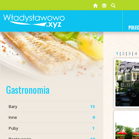
1
|
2
|
3
|
4
Gastronomia
Bary
15
Inne
9
Puby
1