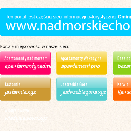
Portale miejscowości w naszej sieci:
Apartamenty nad morzem
Apartamenty Wakacyjne
Baza no
apartamentynadmorzem.xyz
apartament.pro
bazan
Jastarnia
Jastrzębia Góra
Karwia
jastarnia.xyz
jastrzebiagora.xyz
karwi
Władysławowo
wladyslawowo.xyz