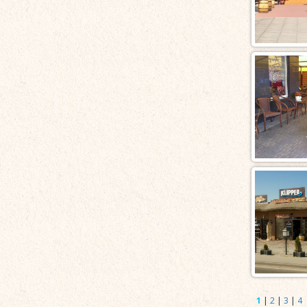
1
|
2
|
3
|
4