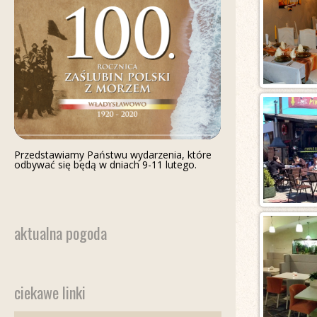
To już zimowa (bez względu na pogodę)
W najbliższą niedzielę odbędzie się 28. Finał
Przedstawiamy Państwu wydarzenia, które
tradycja Władysławowa - sztuczne
Wielkiej Orkiestry Świątecznej Pomocy.
odbywać się będą w dniach 9-11 lutego.
lodowisko przy Zespole Szkół nr 1
aktualna pogoda
ciekawe linki